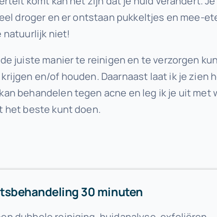
berteit komt kan het zijn dat je huid verandert. J
 veel droger en er ontstaan pukkeltjes en mee-et
 natuurlijk niet!
 de juiste manier te reinigen en te verzorgen ku
krijgen en/of houden. Daarnaast laat ik je zien h
kan behandelen tegen acne en leg ik je uit met 
t het beste kunt doen.
tsbehandeling 30 minuten
een dubbele reiniging, huidanalyse, exfoliëren,