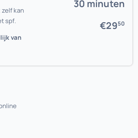
30 minuten
zelf kan
t spf.
€29
50
ijk van
online