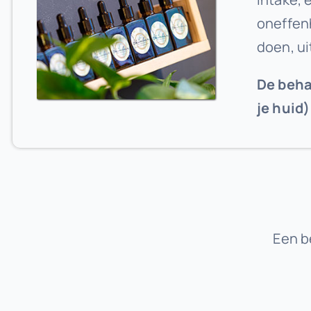
oneffenh
doen, ui
De beha
je huid)
Een b