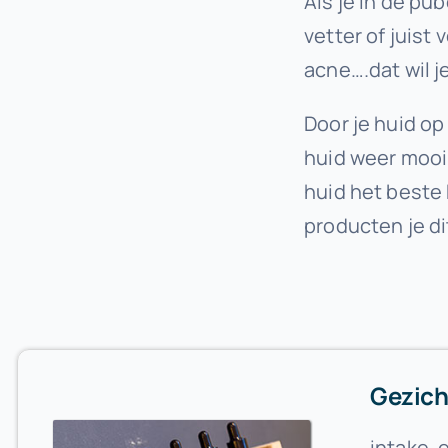
Als je in de pu
vetter of juist
acne….dat wil je
Door je huid op
huid weer mooi 
huid het beste 
producten je di
Gezich
intake, 