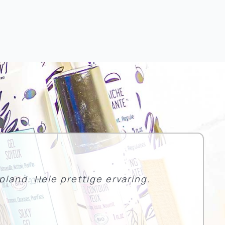
ngrijk tijden een behandeling.
land. Hele prettige ervaring.