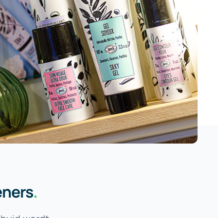
eners
.