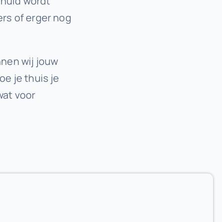
e huid wordt
ers of erger nog
nnen wij jouw
oe je thuis je
wat voor