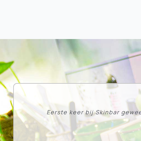
was:
€57,9
Hele fijne behandeling. Een h
Eerste keer bij Skinbar gewe